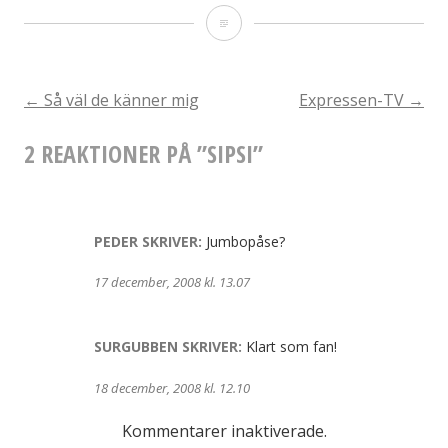
Sipsi
INLÄGGSNAVIGERING
←
Så väl de känner mig
Expressen-TV
→
2 REAKTIONER PÅ ”
SIPSI
”
PEDER
SKRIVER:
Jumbopåse?
17 december, 2008 kl. 13.07
SURGUBBEN
SKRIVER:
Klart som fan!
18 december, 2008 kl. 12.10
Kommentarer inaktiverade.